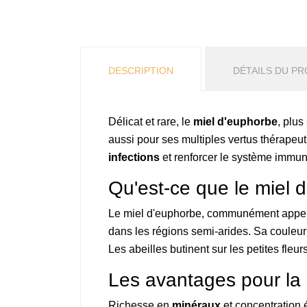
DESCRIPTION
DÉTAILS DU PR
Délicat et rare, le
miel d'euphorbe
, plu
aussi pour ses multiples vertus thérapeu
infections
et renforcer le système immuni
Qu'est-ce que le miel 
Le miel d'euphorbe, communément appelé
dans les régions semi-arides. Sa couleur
Les abeilles butinent sur les petites fleu
Les avantages pour la
Richesse en
minéraux
et concentration 