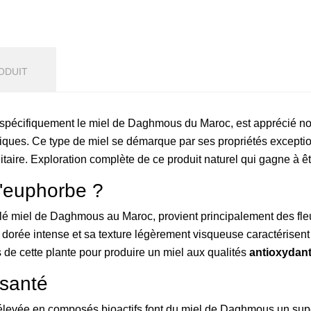
ODUIT
s spécifiquement le miel de Daghmous du Maroc, est apprécié n
tiques. Ce type de miel se démarque par ses propriétés exceptio
taire. Exploration complète de ce produit naturel qui gagne à ê
d'euphorbe ?
 miel de Daghmous au Maroc, provient principalement des fleu
 dorée intense et sa texture légèrement visqueuse caractérisen
rs de cette plante pour produire un miel aux qualités
antioxydan
 santé
élevée en composés bioactifs font du miel de Daghmous un super