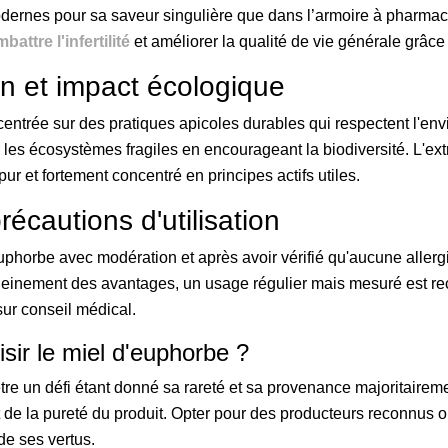
dernes pour sa saveur singulière que dans l’armoire à pharmacie
ttre l'infertilité
et améliorer la qualité de vie générale grâc
n et impact écologique
entrée sur des pratiques apicoles durables qui respectent l'en
ser les écosystèmes fragiles en encourageant la biodiversité. L'ext
pur et fortement concentré en principes actifs utiles.
cautions d'utilisation
euphorbe avec modération et après avoir vérifié qu'aucune alle
 pleinement des avantages, un usage régulier mais mesuré est re
sur conseil médical.
sir le miel d'euphorbe ?
e un défi étant donné sa rareté et sa provenance majoritaireme
et de la pureté du produit. Opter pour des producteurs reconnus ou
 de ses vertus.