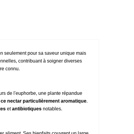
on seulement pour sa saveur unique mais
nnelles, contribuant à soigner diverses
tre connu.
rs de l'euphorbe, une plante répandue
t
ce nectar particulièrement aromatique
.
tes
et
antibiotiques
notables.
 aliment. Ses bienfaits couvrent un large